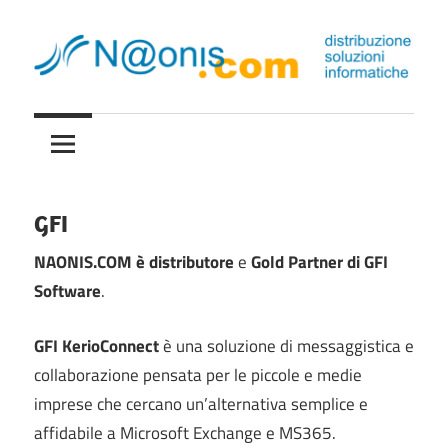
Skip
to
content
Distribuzione
naonis.it
soluzioni
informatiche
GFI
NAONIS.COM è distributore
e
Gold Partner di GFI
Software
.
GFI KerioConnect
è una soluzione di messaggistica e
collaborazione pensata per le piccole e medie
imprese che cercano un’alternativa semplice e
affidabile a Microsoft Exchange e MS365.