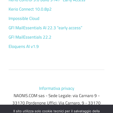
Kerio Connect 10.0.8p2
Impossible Cloud
GFI MailEssentials AI 22.3 “early access”
GFI MailEssentials 22.2
Eloquens AI v1.9
Informativa privacy
NAONIS.COM sas - Sede Legale: via Carnaro 9 -
33170 Pordenone Uffici: Via Carnaro, 9 - 33170
Pordenone - telefono 0434.536248 - P.IVA/C.F.
Il sito utilizza solo cookie tecnici per il salvataggio della