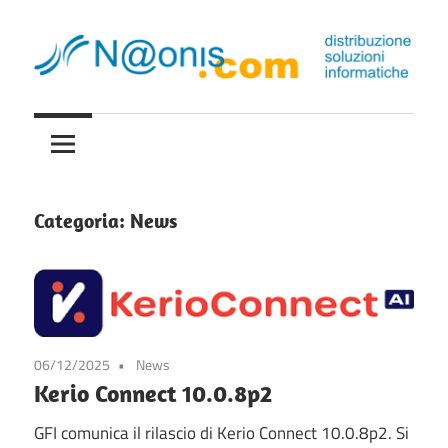
Skip
to
content
Distribuzione
naonis.it
soluzioni
informatiche
Categoria:
News
06/12/2025
News
Kerio Connect 10.0.8p2
GFI comunica il rilascio di Kerio Connect 10.0.8p2. Si