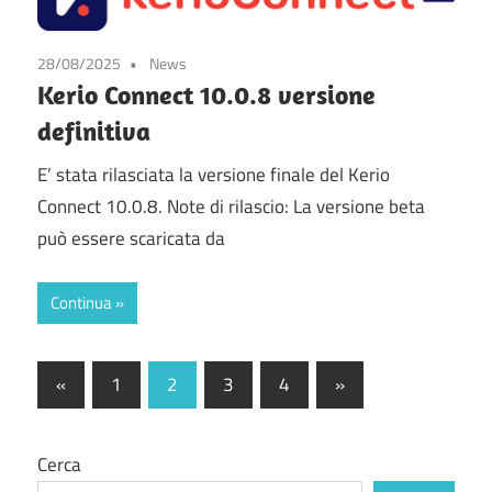
28/08/2025
News
Kerio Connect 10.0.8 versione
definitiva
E’ stata rilasciata la versione finale del Kerio
Connect 10.0.8. Note di rilascio: La versione beta
può essere scaricata da
Continua
Paginazione
Articolo
Articolo
«
1
2
3
4
»
precedente
successivo
degli
articoli
Cerca