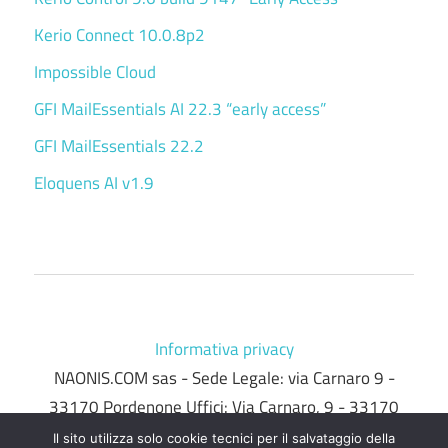
Kerio Connect 10.0.8p2
Impossible Cloud
GFI MailEssentials AI 22.3 “early access”
GFI MailEssentials 22.2
Eloquens AI v1.9
Informativa privacy
NAONIS.COM sas - Sede Legale: via Carnaro 9 -
33170 Pordenone Uffici: Via Carnaro, 9 - 33170
Pordenone - telefono 0434.536248 - P.IVA/C.F.
Il sito utilizza solo cookie tecnici per il salvataggio della