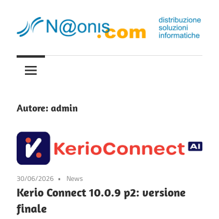
Skip
to
content
Distribuzione
naonis.it
soluzioni
informatiche
Autore:
admin
30/06/2026
News
Kerio Connect 10.0.9 p2: versione
finale