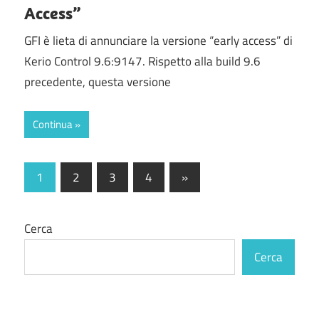
Access”
GFI è lieta di annunciare la versione “early access” di
Kerio Control 9.6:9147. Rispetto alla build 9.6
precedente, questa versione
Continua
Paginazione
Articolo
1
2
3
4
»
successivo
degli
articoli
Cerca
Cerca